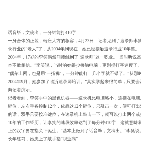
话音毕，文稿出，一分钟能打410字
一身合体的正装，端庄大方的妆容，4月23日，记者见到了速录师李
录行业的“老人”了，从2004年到现在，她已经接触速录行业10年整。
2004年，17岁的李笑偶然间接触到了“速录师”这一职业。“当时听说
本不敢相信。”李笑说，当时的她很少接触电脑，更别提打字速度了
“偶尔上网，也是用‘一指禅’，一分钟能打十几个字就不错了。”从
2004年9月，她参加了临沂速录师培训。“其实学起来很简单，只要
向记者演示。
记者看到，李笑手中的黑色机器——速录机比电脑略小，连接在电脑上
键位，左右手各控制12个，依靠这12个键位，只敲击一次，便可打
的话，双手只要按准键位，在速录机上敲击一下，就可以打出两个或
10年的工作经历，让李笑的速录效率达到了每分钟410字，这就意味
上的汉字要在指尖下诞生。“基本上做到了话音毕，文稿出。”李笑说
长年练习，她患上了敲手指“职业病”