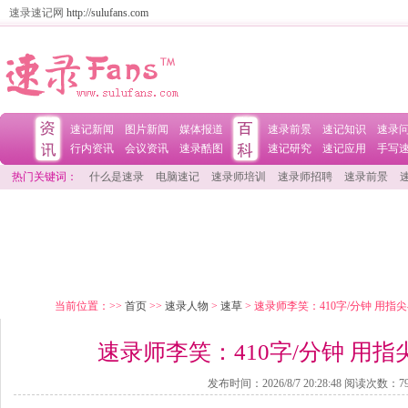
速录速记网
http://sulufans.com
速记新闻
图片新闻
媒体报道
速录前景
速记知识
速录
行内资讯
会议资讯
速录酷图
速记研究
速记应用
手写
热门关键词：
什么是速录
电脑速记
速录师培训
速录师招聘
速录前景
当前位置：>>
首页
>>
速录人物
>
速草
> 速录师李笑：410字/分钟 用指
速录师李笑：410字/分钟 用
发布时间：
2026/8/7 20:28:48
阅读次数：
7