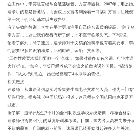
在工作中，李笑坦言经常会遭遇噪音、方言等困扰。2007年，那是
速录听的都是普通话，而会议上发言者则操着一口临沂方言，让她傻
第一次上会经历基本以失败告终。
有了失败的教训，李笑在平时更加注重自己综合素质的提高。“除了
南方言……这些我们都得有所了解，才不至于临场失态。”李笑说。
记者了解到，除了速度，速录师对于文稿的准确率也有着高要求。李
们需要很多知识的积累，比如时政、金融、文学等。
“工作性质要求我们要做一个‘杂家’。如果对很多专有名词、行业术
大打折扣。”如今，李笑已经养成了会议之前做功课的习惯。“搞清楚
作。”从入行到现在，她已经整理了4本厚厚的笔记。
相关链接
速录师，从事语音信息实时采集并生成电子文本的人员。作为一门专
新兴职业。据央视《中国职场》报道，速录师在全国范围内也不足万
城市。
据了解，速录员经过3个月的全日制职业学校系统培训，考核合格后
速录师仍需要3个月的系统培训和考试。目前，国内各大高校尚未开
不错的薪资、广阔的就业前景，速录师已经开始引起许多人的关注。