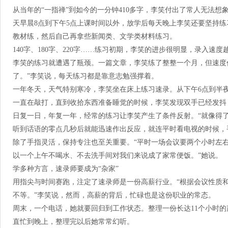
从当年的“一指禅”到如今的一分钟410多字，李笑付出了常人无法
天早晨8点到下午5点上课时间以外，放学后每天晚上李笑还要坚持
教材练，然后自己再拿些新闻类、文学类材料练习。
140字、180字、220字……练习初期，李笑的进步很明显，录入速
李笑的练习就遭遇了瓶颈。一篇文章，李笑练了整整一个月，但速度
了。”李笑说，每天练习都是靠意志勉强撑着。
一年冬天，天气特别寒冷，李笑坐在床上练习速录。从下午6点到半夜
一直在敲打，直到收拾东西准备睡觉的时候，李笑发现双手已经发抖
日复一日，年复一年，经常的练习让李笑产生了条件反射。“就像得
听到话语的零点几秒后就能迅速作出反应，就连平时看电视的时候，
除了手指灵活，保持专注也至关重要。“平时一场会议要两个小时左
以一个上午不喝水、不去洗手间对我们来说成了家常便饭。”她说。
学多种方言，速录师要成为“杂家”
用指尖与时间赛跑，注定了速录师是一份高薪行业。“根据会议性质和要
不等。”李笑说，然而，高薪的背后，忙碌也是这份职业的常态。
周末，一个电话，她就要回归到工作状态。整理一份长达11个小时的
直忙到晚上，整理完以后她常常幻听。