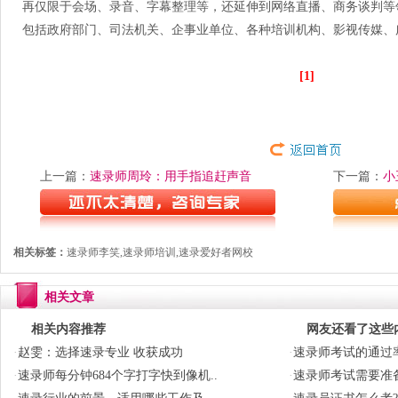
再仅限于会场、录音、字幕整理等，还延伸到网络直播、商务谈判等
包括政府部门、司法机关、企事业单位、各种培训机构、影视传媒、
[1]
上一篇：
速录师周玲：用手指追赶声音
下一篇：
小
相关标签：
速录师李笑,速录师培训,速录爱好者网校
相关文章
相关内容推荐
网友还看了这些
·
赵雯：选择速录专业 收获成功
·
速录师考试的通过率
·
速录师每分钟684个字打字快到像机..
·
速录师考试需要准