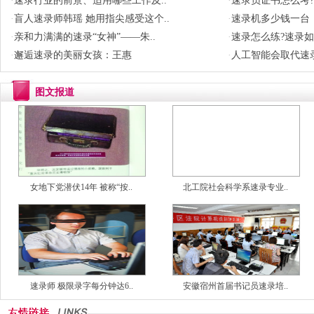
·
速录行业的前景、适用哪些工作及..
·
速录员证书怎么考?
·
盲人速录师韩瑶 她用指尖感受这个..
·
速录机多少钱一台
·
亲和力满满的速录“女神”——朱..
·
速录怎么练?速录
·
邂逅速录的美丽女孩：王惠
·
人工智能会取代速录
图文报道
女地下党潜伏14年 被称“按..
北工院社会科学系速录专业..
速录师 极限录字每分钟达6..
安徽宿州首届书记员速录培..