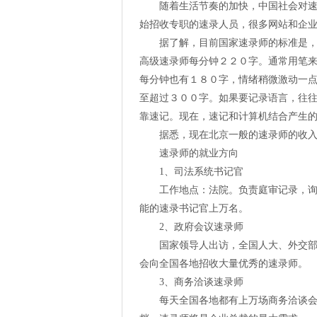
随着生活节奏的加快，中国社会对
始招收专职的速录人员，很多网站和企
据了解，目前国家速录师的标准是，
高级速录师每分钟２２０字。通常用笔
每分钟也有１８０字，情绪稍微激动一
至超过３００字。如果要记录语言，往
靠速记。现在，速记和计算机结合产生
据悉，现在北京一般的速录师的收
速录师的就业方向
1、司法系统书记官
工作地点：法院。负责庭审记录，
能的速录书记官上万名。
2、政府会议速录师
国家领导人出访，全国人大、外交
会向全国各地招收大量优秀的速录师。
3、商务洽谈速录师
每天全国各地都有上万场商务洽谈