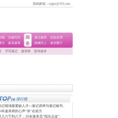
投稿邮箱：sujipx@163.com
书籍
文秘写作
速记服务
信息处理
博文
速花速草
跳槽挖人
速录圈子
证
手写速记
速录师
亚伟速录
速记领域最紧缺人才---速记讲师与速记秘书..
本科速录师的心声“录”在前方
月入六千到八千，20余速录员“指尖点金”..