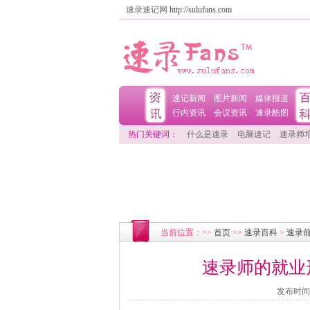
速录速记网
http://sulufans.com
速记新闻
图片新闻
媒体报道
行内资讯
会议资讯
速录酷图
热门关键词：
什么是速录
电脑速记
速录师
当前位置：>>
首页
>>
速录百科
>
速录
速录师的就业
发布时间