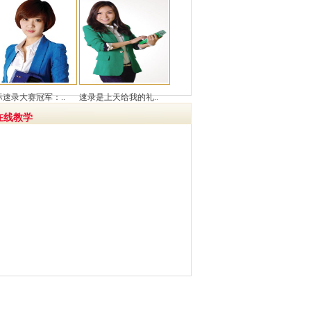
际速录大赛冠军：..
速录是上天给我的礼..
在线教学