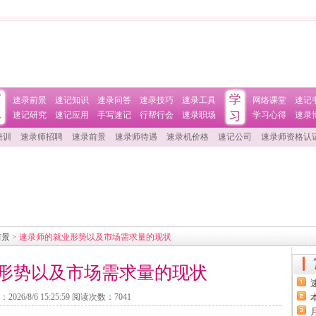
速录前景
速记知识
速录问答
速录技巧
速录工具
网络课堂
速记
速记研究
速记应用
手写速记
行帮行会
速录职场
学习心得
速录
培训
速录师招聘
速录前景
速录师待遇
速录机价格
速记公司
速录师资格认
前景
> 速录师的就业形势以及市场需求量的现状
形势以及市场需求量的现状
：
2026/8/6 15:25:59
阅读次数：
7041