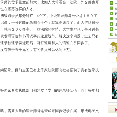
速录师的需求量空前加大，比如人大常委会、法院、外交部也开
业也在招募这样的人才。
初级速录员每分钟打１4０字，中级速录师每分钟是１８０字，
来记录，一分钟能记录四五十个字就算高速度了。而人讲话最慢
点，就有２００多字。一些法院的抗辩、大学生辩论，每分钟甚
往就发现语速和书写汉字的速度脱节。解决这个问题，过去只有
的速录被速录员运用后，听打速度和人的语速几乎同步了。
入没有低于五千元的，有的收入可以达到上万。
询问记录。目前全国已有上千家法院面向社会招聘了具有速录技
部等国家各类执能部门都建立了专门的速录师队伍，而且每年都
会晤，需要大量的速录师将这些成果同步记录在案，形成电子文