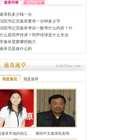
速录问答
速录技巧
速录机多少钱一台
法院书记员速录要求一分钟多少字
法院书记员速录考试一般考什么内容？什..
什么是同声传译？同声传译是什么专业
学速录需要哪些能力
速录员是做什么的
我是速花
我是速草
西速录市场的创立..
索恒中文速录机发明..