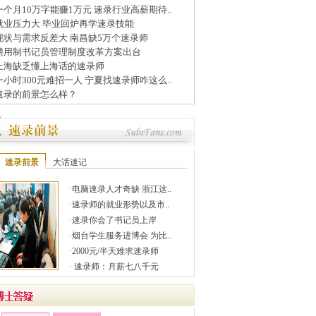
一个月10万字能赚1万元 速录行业高薪期待..
就业压力大 毕业回炉再学速录技能
现状与需求反差大 南昌缺5万个速录师
聘用制书记员管理制度改革方案出台
上海缺乏懂上海话的速录师
一小时300元难招一人 宁夏找速录师咋这么..
速录的前景怎么样？
速录前景
大话速记
·
电脑速录人才奇缺 浙江这..
·
速录师的就业形势以及市..
·
速录你会了书记员上岸
·
烟台学生服务进博会 为比..
·
2000元/半天难求速录师
·
速录师：月薪七八千元