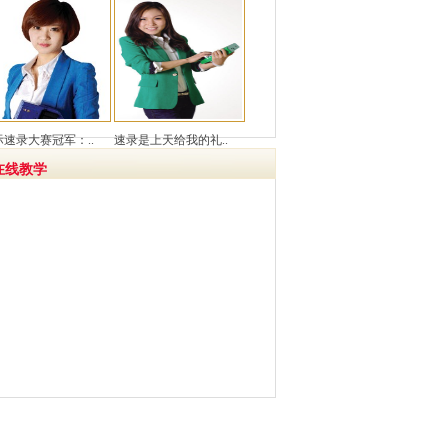
际速录大赛冠军：..
速录是上天给我的礼..
在线教学