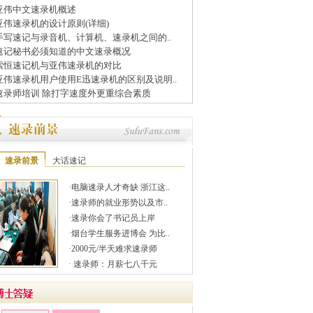
亚伟中文速录机概述
亚伟速录机的设计原则(详细)
手写速记与录音机、计算机、速录机之间的..
速记秘书必须知道的中文速录概况
索恒速记机与亚伟速录机的对比
亚伟速录机用户使用E迅速录机的区别及说明..
速录师培训 除打字速度外更重综合素质
速录前景
大话速记
·
电脑速录人才奇缺 浙江这..
·
速录师的就业形势以及市..
·
速录你会了书记员上岸
·
烟台学生服务进博会 为比..
·
2000元/半天难求速录师
·
速录师：月薪七八千元