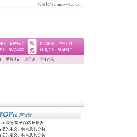
投稿邮箱：sujipx@163.com
书籍
文秘写作
速记服务
信息处理
博文
速花速草
跳槽挖人
速录圈子
证
手写速记
速录师
亚伟速录
中国速记(速录)的发展概况
速记的定义、特点及其分类
速记的定义、特点及其分类