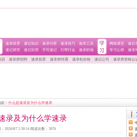
速录前景
速记知识
速录问答
速录技巧
速录工具
网络课堂
速记
速记研究
速记应用
手写速记
行帮行会
速录职场
学习心得
速录
培训
速录师招聘
速录前景
速录师待遇
速录机价格
速记公司
速录师资格认
知识
> 什么是速录及为什么学速录
速录及为什么学速录
间：
2026/8/7 2:30:14
阅读次数：
5876