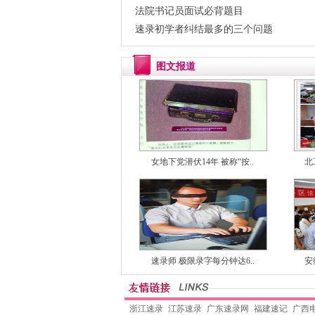
·
法院书记员面试必背题目
·
速录初学者纠结最多的三个问题
图文报道
女地下党潜伏14年 被称“按..
北
速录师 极限录字每分钟达6..
安
浙江速录
江苏速录
广东速录网
福建速记
广西