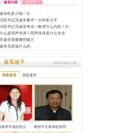
速录问答
速录技巧
速录机多少钱一台
法院书记员速录要求一分钟多少字
法院书记员速录考试一般考什么内容？什..
什么是同声传译？同声传译是什么专业
学速录需要哪些能力
速录员是做什么的
我是速花
我是速草
西速录市场的创立..
索恒中文速录机发明..