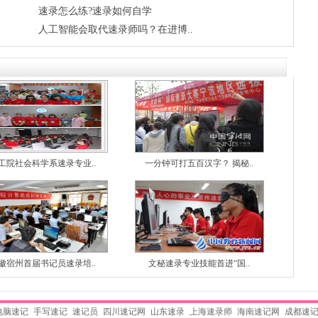
·
速录怎么练?速录如何自学
·
人工智能会取代速录师吗？在进博..
工院社会科学系速录专业..
一分钟可打五百汉字？ 揭秘..
徽宿州首届书记员速录培..
文秘速录专业技能首进“国..
电脑速记
手写速记
速记员
四川速记网
山东速录
上海速录师
海南速记网
成都速