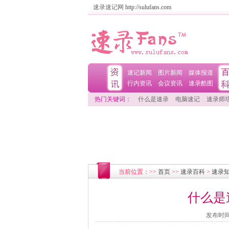
速录速记网
http://sulufans.com
速记新闻
图片新闻
媒体报道
行内资讯
会议资讯
速录酷图
热门关键词：
什么是速录
电脑速记
速录师
当前位置：>>
首页
>>
速录百科
>
速录
什么是
发布时